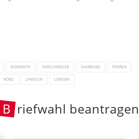
BONERATH
FARSCHWEILER
SAARBURG
FÖHREN
KONZ
LANGSUR
LONGEN
B
riefwahl beantrage