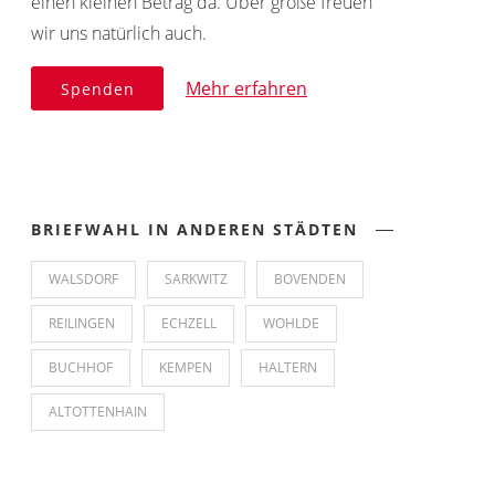
einen kleinen Betrag da. Über große freuen
wir uns natürlich auch.
Mehr erfahren
Spenden
BRIEFWAHL IN ANDEREN STÄDTEN
WALSDORF
SARKWITZ
BOVENDEN
REILINGEN
ECHZELL
WOHLDE
BUCHHOF
KEMPEN
HALTERN
ALTOTTENHAIN