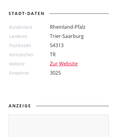
STADT-DATEN
Rheinland-Pfalz
Bundesland
Trier-Saarburg
Landkreis
54313
Postleitzahl
TR
Kennzeichen
Zur Website
Website
3025
Einwohner
ANZEIGE