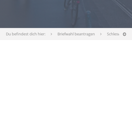
Du befindest dich hier:
Briefwahl beantragen
Schleswig-Hol