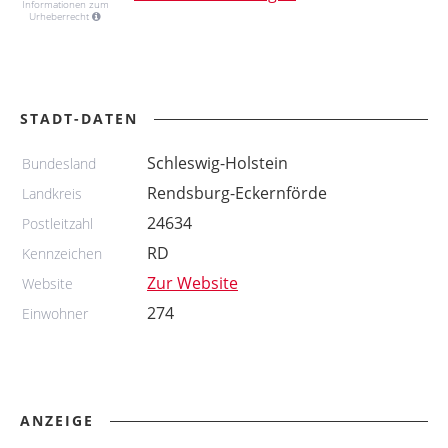
Informationen zum
Urheberrecht
STADT-DATEN
Schleswig-Holstein
Bundesland
Rendsburg-Eckernförde
Landkreis
24634
Postleitzahl
RD
Kennzeichen
Zur Website
Website
274
Einwohner
ANZEIGE