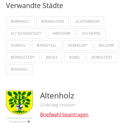
Verwandte Städte
BORNHOLT
BÖHNHUSEN
ACHTERWEHR
ALT DUVENSTEDT
ARPSDORF
ASCHEFFEL
AUKRUG
BARGSTALL
BARKELSBY
BELDORF
BERINGSTEDT
BISSEE
BOKEL
BORGSTEDT
BOVENAU
Altenholz
Schleswig-Holstein
Briefwahl beantragen
Informationen zum
Urheberrecht