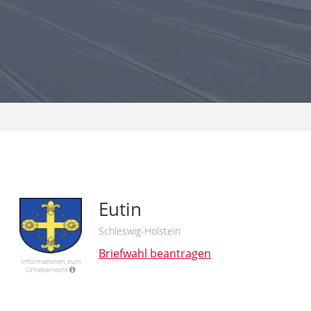
Eutin
Schleswig-Holstein
Briefwahl beantragen
Informationen zum
Urheberrecht