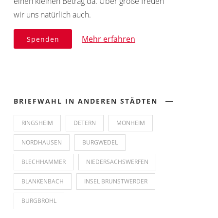
einen kleinen Betrag da. Über große freuen
wir uns natürlich auch.
Mehr erfahren
Spenden
BRIEFWAHL IN ANDEREN STÄDTEN
RINGSHEIM
DETERN
MONHEIM
NORDHAUSEN
BURGWEDEL
BLECHHAMMER
NIEDERSACHSWERFEN
BLANKENBACH
INSEL BRUNSTWERDER
BURGBROHL