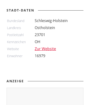
STADT-DATEN
Schleswig-Holstein
Bundesland
Ostholstein
Landkreis
23701
Postleitzahl
OH
Kennzeichen
Zur Website
Website
16979
Einwohner
ANZEIGE