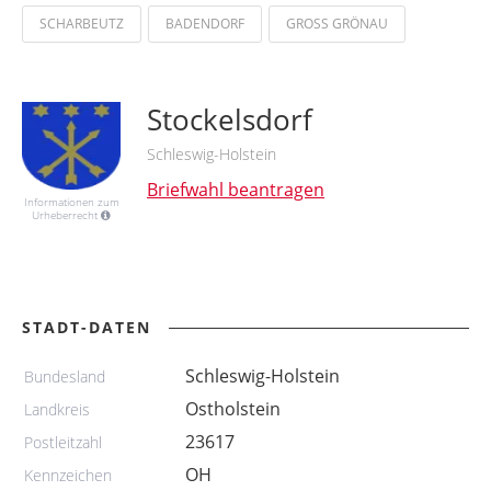
SCHARBEUTZ
BADENDORF
GROSS GRÖNAU
Stockelsdorf
Schleswig-Holstein
Briefwahl beantragen
Informationen zum
Urheberrecht
STADT-DATEN
Schleswig-Holstein
Bundesland
Ostholstein
Landkreis
23617
Postleitzahl
OH
Kennzeichen