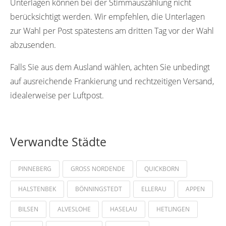
Unterlagen können bei der Stimmauszählung nicht
21134
21135
21136
21137
22001
berücksichtigt werden. Wir empfehlen, die Unterlagen
22002
22003
22004
22005
22006
zur Wahl per Post spätestens am dritten Tag vor der Wahl
22007
22008
22009
22010
22011
abzusenden.
22012
22013
22014
22015
22016
Falls Sie aus dem Ausland wählen, achten Sie unbedingt
auf ausreichende Frankierung und rechtzeitigen Versand,
22017
22039
22051
22052
22053
idealerweise per Luftpost.
22054
22055
22056
22057
22058
22059
22060
22061
22062
22069
Verwandte Städte
22071
22091
22092
22093
22094
22095
22096
22097
22098
22099
PINNEBERG
GROSS NORDENDE
QUICKBORN
22121
22122
22123
22124
22125
HALSTENBEK
BÖNNINGSTEDT
ELLERAU
APPEN
22126
22127
22128
22129
22130
BILSEN
ALVESLOHE
HASELAU
HETLINGEN
22151
22152
22161
22162
22163