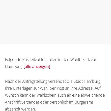
Folgende Postleitzahlen fallen in den Wahlbezirk von
Hamburg:
[alle anzeigen]
25462
22869
22880
22851
20001
Nach der Antragstellung versendet die Stadt Hamburg
Ihre Unterlagen zur Wahl per Post an Ihre Adresse. Auf
20002
20003
20004
20005
20006
Wunsch kann der Wahlschein auch an eine abweichende
20007
20008
20009
20010
20011
Anschrift versendet oder persönlich im Bürgeramt
20012
20013
20014
20015
20016
abgeholt werden.