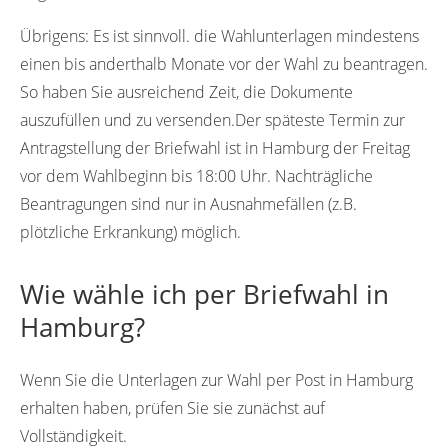
20017
20018
20019
20020
20021
Übrigens:
Es ist sinnvoll. die Wahlunterlagen mindestens
einen bis anderthalb Monate vor der Wahl zu beantragen.
20022
20023
20024
20025
20026
So haben Sie ausreichend Zeit, die Dokumente
20027
20028
20029
20030
20031
auszufüllen und zu versenden.Der späteste Termin zur
Antragstellung der Briefwahl ist in Hamburg der Freitag
20032
20033
20034
20035
20036
vor dem Wahlbeginn bis 18:00 Uhr. Nachträgliche
20037
20039
20040
20041
20042
Beantragungen sind nur in Ausnahmefällen (z.B.
20043
20044
20045
20079
20101
plötzliche Erkrankung) möglich.
20102
20103
20104
20105
20106
Wie wähle ich per Briefwahl in
20107
20108
20109
20110
20116
Hamburg?
20117
20118
20119
20201
20202
Wenn Sie die Unterlagen zur Wahl per Post in Hamburg
20203
20204
20205
20206
20207
erhalten haben, prüfen Sie sie zunächst auf
20208
20209
20214
20215
20216
Vollständigkeit.