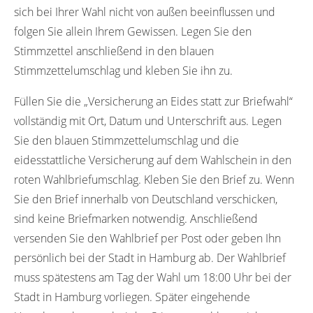
20501
20502
20503
20504
20505
sich bei Ihrer Wahl nicht von außen beeinflussen und
folgen Sie allein Ihrem Gewissen. Legen Sie den
20506
20507
20508
20509
20514
Stimmzettel anschließend in den blauen
20515
20516
20531
21001
21002
Stimmzettelumschlag und kleben Sie ihn zu.
21003
21004
21005
21006
21007
Füllen Sie die „Versicherung an Eides statt zur Briefwahl“
vollständig mit Ort, Datum und Unterschrift aus. Legen
21008
21009
21010
21011
21027
Sie den blauen Stimmzettelumschlag und die
21041
21042
21043
21044
21045
eidesstattliche Versicherung auf dem Wahlschein in den
21046
21047
21048
21049
21050
roten Wahlbriefumschlag. Kleben Sie den Brief zu. Wenn
Sie den Brief innerhalb von Deutschland verschicken,
21051
21055
21056
21057
21071
sind keine Briefmarken notwendig. Anschließend
21081
21082
21083
21084
21085
versenden Sie den Wahlbrief per Post oder geben Ihn
persönlich bei der Stadt in Hamburg ab. Der Wahlbrief
21086
21087
21088
21111
21112
muss spätestens am Tag der Wahl um 18:00 Uhr bei der
21113
21115
21131
21132
21133
Stadt in Hamburg vorliegen. Später eingehende