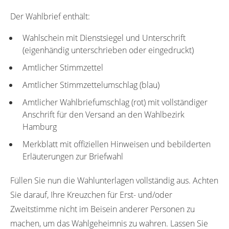
20217
20218
20221
20222
20223
Der Wahlbrief enthält:
20224
20301
20302
20303
20304
Wahlschein mit Dienstsiegel und Unterschrift
(eigenhändig unterschrieben oder eingedruckt)
20305
20306
20307
20308
20309
Amtlicher Stimmzettel
20310
20311
20312
20313
20314
Amtlicher Stimmzettelumschlag (blau)
20315
20316
20317
20318
20324
Amtlicher Wahlbriefumschlag (rot) mit vollständiger
20325
20327
20328
20329
20401
Anschrift für den Versand an den Wahlbezirk
Hamburg
20402
20403
20404
20405
20406
Merkblatt mit offiziellen Hinweisen und bebilderten
20407
20408
20409
20410
20411
Erläuterungen zur Briefwahl
20412
20413
20414
20415
20416
Füllen Sie nun die Wahlunterlagen vollständig aus. Achten
Sie darauf, Ihre Kreuzchen für Erst- und/oder
20417
20418
20419
20420
20421
Zweitstimme nicht im Beisein anderer Personen zu
20422
20423
20444
20454
20455
machen, um das Wahlgeheimnis zu wahren. Lassen Sie