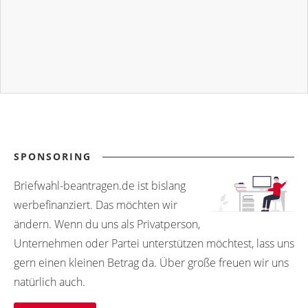
22510
22531
22532
22533
22534
22545
22551
22552
22557
22561
22562
22563
22564
22565
22566
22567
22568
22569
22570
22585
22591
22592
22593
22594
22595
22596
22603
22701
22702
22703
SPONSORING
22704
22705
22706
22707
22708
Briefwahl-beantragen.de ist bislang
werbefinanziert. Das möchten wir
22709
22710
22711
22712
22713
ändern. Wenn du uns als Privatperson,
22714
22715
22716
22717
22718
Unternehmen oder Partei unterstützen möchtest, lass uns
22719
22720
22752
gern einen kleinen Betrag da. Über große freuen wir uns
natürlich auch.