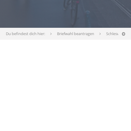
Du befindest dich hier:
Briefwahl beantragen
Schleswig-Hol