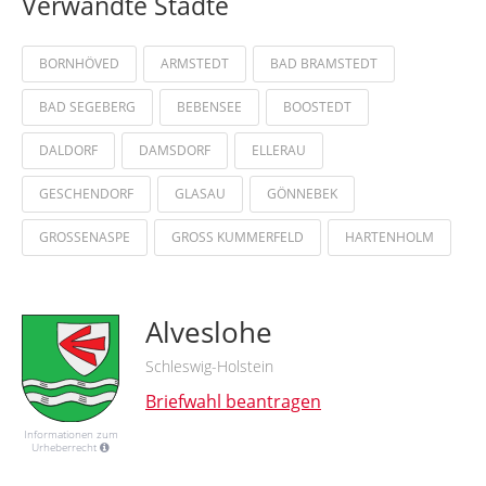
Verwandte Städte
BORNHÖVED
ARMSTEDT
BAD BRAMSTEDT
BAD SEGEBERG
BEBENSEE
BOOSTEDT
DALDORF
DAMSDORF
ELLERAU
GESCHENDORF
GLASAU
GÖNNEBEK
GROSSENASPE
GROSS KUMMERFELD
HARTENHOLM
Alveslohe
Schleswig-Holstein
Briefwahl beantragen
Informationen zum
Urheberrecht