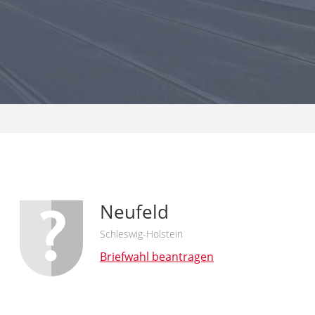
Neufeld
Schleswig-Holstein
Briefwahl beantragen