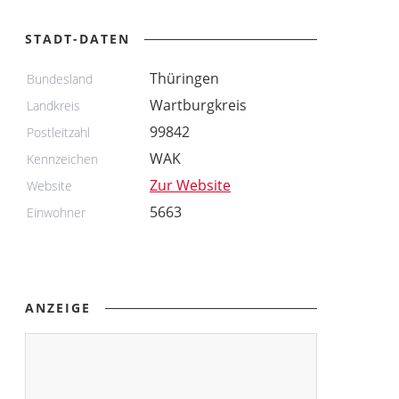
STADT-DATEN
Thüringen
Bundesland
Wartburgkreis
Landkreis
99842
Postleitzahl
WAK
Kennzeichen
Zur Website
Website
5663
Einwohner
ANZEIGE