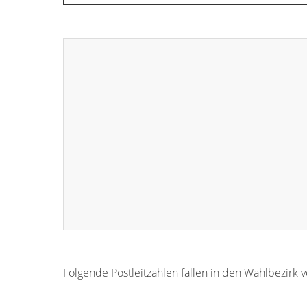
Folgende Postleitzahlen fallen in den Wahlbezirk 
99842
99839
99840