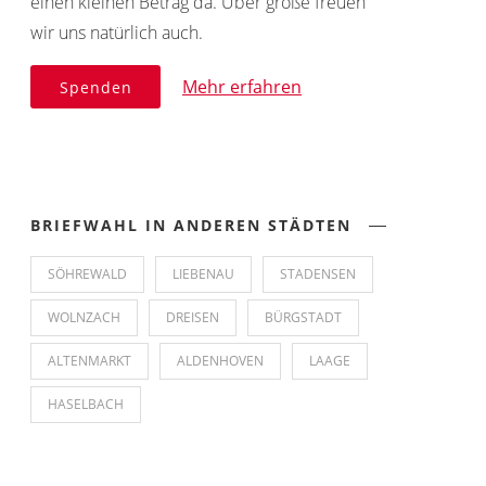
einen kleinen Betrag da. Über große freuen
wir uns natürlich auch.
Mehr erfahren
Spenden
BRIEFWAHL IN ANDEREN STÄDTEN
SÖHREWALD
LIEBENAU
STADENSEN
WOLNZACH
DREISEN
BÜRGSTADT
ALTENMARKT
ALDENHOVEN
LAAGE
HASELBACH