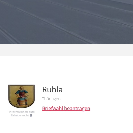
Ruhla
Thüringen
Briefwahl beantragen
Informationen zum
Urheberrecht