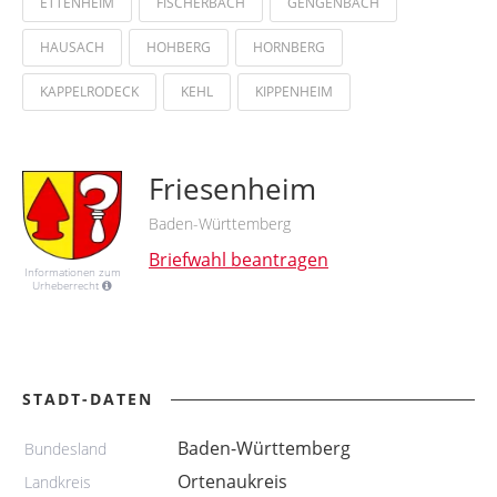
ETTENHEIM
FISCHERBACH
GENGENBACH
HAUSACH
HOHBERG
HORNBERG
KAPPELRODECK
KEHL
KIPPENHEIM
Friesenheim
Baden-Württemberg
Briefwahl beantragen
Informationen zum
Urheberrecht
STADT-DATEN
Baden-Württemberg
Bundesland
Ortenaukreis
Landkreis