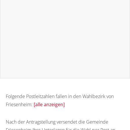
Folgende Postleitzahlen fallen in den Wahlbezirk von
Friesenheim:
[alle anzeigen]
77948
77944
77945
Nach der Antragstellung versendet die Gemeinde
Friesenheim Ihre Unterlagen für die Wahl per Post an