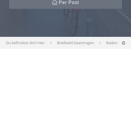
Per Post
Du befindest dich hier:
Briefwahl beantragen
Baden-Württ