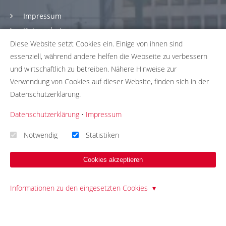
Impressum
Datenschutz
Diese Website setzt Cookies ein. Einige von ihnen sind
Nutzungsbedingungen
essenziell, während andere helfen die Webseite zu verbessern
Fragen & Antworten
und wirtschaftlich zu betreiben. Nähere Hinweise zur
Was ist die Briefwahl?
Verwendung von Cookies auf dieser Website, finden sich in der
Spenden & Sponsoring
Datenschutzerklärung.
Korrektur
Datenschutzerklärung
•
Impressum
Notwendig
Statistiken
LETZTE BEITRÄGE
Cookies akzeptieren
Interview mit einer Briefwählerin: Nutzen, Vertrauen &
Verbesserungen
Informationen zu den eingesetzten Cookies
28.05.26
Andere Art der Briefwahl: Hamburger stimmen über Olympia-
Bewerbung ab
13.05.26