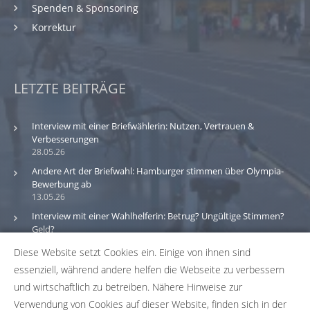
Spenden & Sponsoring
Korrektur
LETZTE BEITRÄGE
Interview mit einer Briefwählerin: Nutzen, Vertrauen &
Verbesserungen
28.05.26
Andere Art der Briefwahl: Hamburger stimmen über Olympia-
Bewerbung ab
13.05.26
Interview mit einer Wahlhelferin: Betrug? Ungültige Stimmen?
Geld?
30.03.26
Diese Website setzt Cookies ein. Einige von ihnen sind
essenziell, während andere helfen die Webseite zu verbessern
Bitte beachte: Wir versuchen alle Daten und Informationen
und wirtschaftlich zu betreiben. Nähere Hinweise zur
zu den Wahlbüros in unserer Datenbank so aktuell wie
Verwendung von Cookies auf dieser Website, finden sich in der