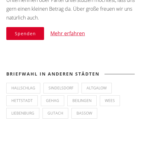
Unternehmen oder Partei unterstützen möchtest, lass uns
gern einen kleinen Betrag da. Über große freuen wir uns
natürlich auch.
Mehr erfahren
Spenden
BRIEFWAHL IN ANDEREN STÄDTEN
HALLSCHLAG
SINDELSDORF
ALTGALOW
HETTSTADT
GEHAG
BEILINGEN
WEES
LIEBENBURG
GUTACH
BASSOW