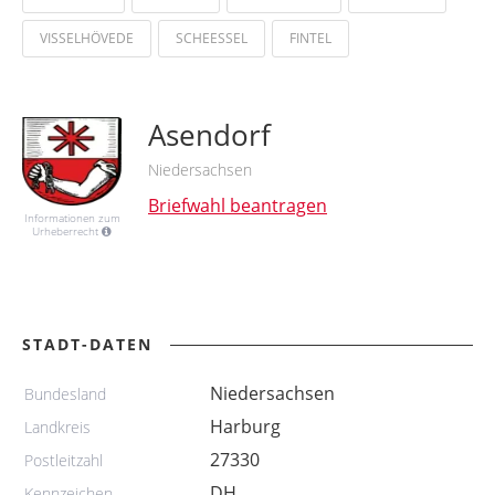
VISSELHÖVEDE
SCHEESSEL
FINTEL
Asendorf
Niedersachsen
Briefwahl beantragen
Informationen zum
Urheberrecht
STADT-DATEN
Niedersachsen
Bundesland
Harburg
Landkreis
27330
Postleitzahl
DH
Kennzeichen