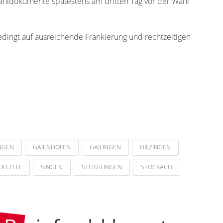
wahldokumente spätestens am dritten Tag vor der Wahl
edingt auf ausreichende Frankierung und rechtzeitigen
NGEN
GAIENHOFEN
GAILINGEN
HILZINGEN
OLFZELL
SINGEN
STEISSLINGEN
STOCKACH