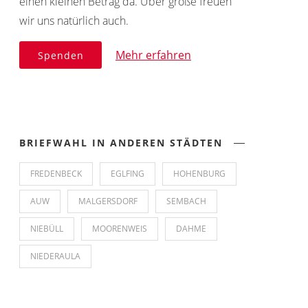
einen kleinen Betrag da. Über große freuen
wir uns natürlich auch.
Mehr erfahren
Spenden
BRIEFWAHL IN ANDEREN STÄDTEN
FREDENBECK
EGLFING
HOHENBURG
AUW
MALGERSDORF
SEMBACH
NIEBÜLL
MOORENWEIS
DAHME
NIEDERAULA