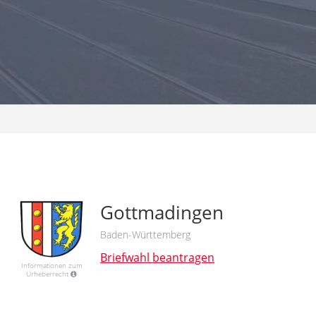
Gottmadingen
Baden-Württemberg
Briefwahl beantragen
Informationen zum
Urheberrecht