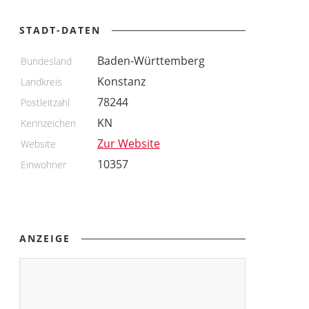
STADT-DATEN
Baden-Württemberg
Bundesland
Konstanz
Landkreis
78244
Postleitzahl
KN
Kennzeichen
Zur Website
Website
10357
Einwohner
ANZEIGE