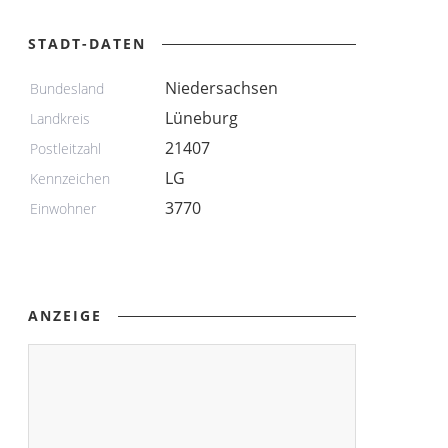
STADT-DATEN
Niedersachsen
Bundesland
Lüneburg
Landkreis
21407
Postleitzahl
LG
Kennzeichen
3770
Einwohner
ANZEIGE