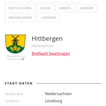
DEUTSCH EVERN
ECHEM
EMBSEN
HANDORF
KIRCHGELLERSEN
LÜNEBURG
Hittbergen
Niedersachsen
Briefwahl beantragen
Informationen zum
Urheberrecht
STADT-DATEN
Niedersachsen
Bundesland
Lüneburg
Landkreis