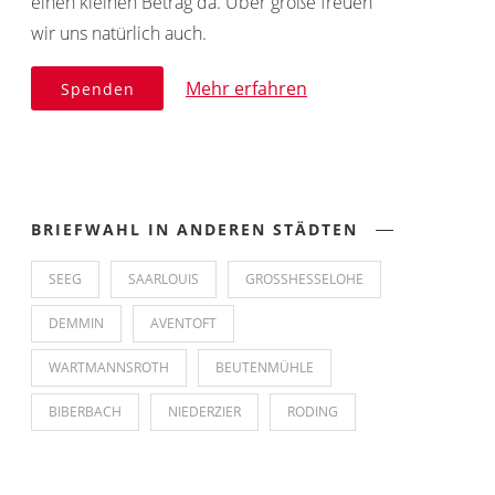
einen kleinen Betrag da. Über große freuen
wir uns natürlich auch.
Mehr erfahren
Spenden
BRIEFWAHL IN ANDEREN STÄDTEN
SEEG
SAARLOUIS
GROSSHESSELOHE
DEMMIN
AVENTOFT
WARTMANNSROTH
BEUTENMÜHLE
BIBERBACH
NIEDERZIER
RODING