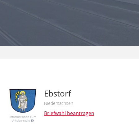
Ebstorf
Niedersachsen
Briefwahl beantragen
Informationen zum
Urheberrecht