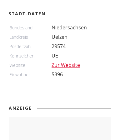
STADT-DATEN
Niedersachsen
Bundesland
Uelzen
Landkreis
29574
Postleitzahl
UE
Kennzeichen
Zur Website
Website
5396
Einwohner
ANZEIGE