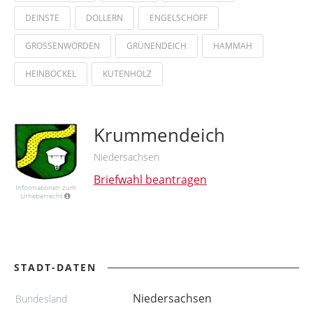
DEINSTE
DOLLERN
ENGELSCHOFF
GROSSENWÖRDEN
GRÜNENDEICH
HAMMAH
HEINBOCKEL
KUTENHOLZ
Krummendeich
Niedersachsen
Briefwahl beantragen
Informationen zum
Urheberrecht
STADT-DATEN
Niedersachsen
Bundesland