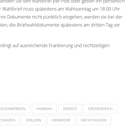
senden Sie den Wahlbrief per Post oder geben Ihn persönlich
r Wahlbrief muss spätestens am Wahlsonntag um 18:00 Uhr
hre Dokumente nicht pünktlich eingehen, werden sie bei der
len, die Briefwahldokumente spätestens am dritten Tag vor
edingt auf ausreichende Frankierung und rechtzeitigen
OSSENWÖRDEN
HAMMAH
DEINSTE
GRÜNENDEICH
CHHAFEN
DOLLERN
HEMMOOR
HECHTHAUSEN