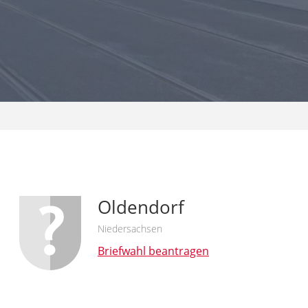
Oldendorf
Niedersachsen
Briefwahl beantragen